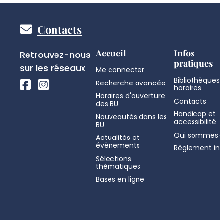
Pied
Contacts
de
Réseaux
Accueil
Infos
Retrouvez-nous
pratiques
sociaux
sur les réseaux
Me connecter
page
Bibliothèques
Recherche avancée
horaires
Horaires d'ouverture
Contacts
des BU
Handicap et
Nouveautés dans les
accessibilité
BU
Qui sommes-
Actualités et
évènements
Règlement in
Sélections
thématiques
Bases en ligne