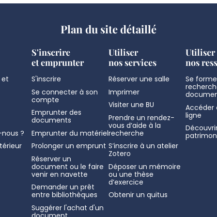
Plan du site détaillé
S'inscrire
Utiliser
Utiliser
et emprunter
nos services
nos res
 et
S'inscrire
Réserver une salle
Se former
recherch
Se connecter à son
Imprimer
documen
compte
Visiter une BU
Accéder 
Emprunter des
ligne
Prendre un rendez-
documents
vous d’aide à la
Découvrir
nous ?
Emprunter du matériel
recherche
patrimon
térieur
Prolonger un emprunt
S’inscrire à un atelier
Zotero
Réserver un
document ou le faire
Déposer un mémoire
venir en navette
ou une thèse
d’exercice
Demander un prêt
entre bibliothèques
Obtenir un quitus
Suggérer l'achat d'un
document