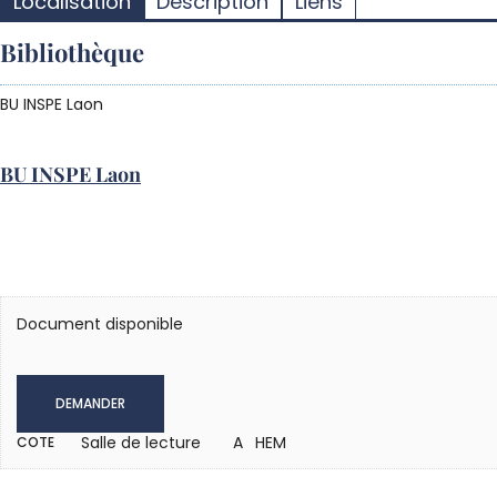
Localisation
Description
Liens
Bibliothèque
BU INSPE Laon
BU INSPE Laon
Document disponible
DEMANDER
Salle de lecture
A HEM
COTE