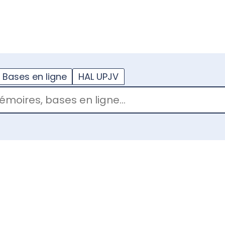
??
enu.button???
Bases en ligne
HAL UPJV