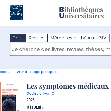
?
m
Tout
Revues
Mémoires et thèses UPJV
RECHERCHER DANS "TOUT"
Retour
Aller à la page principale
Détail
Les symptômes médicaux in
Godfroid, Ivan O
document
2025
RÉSUMÉ