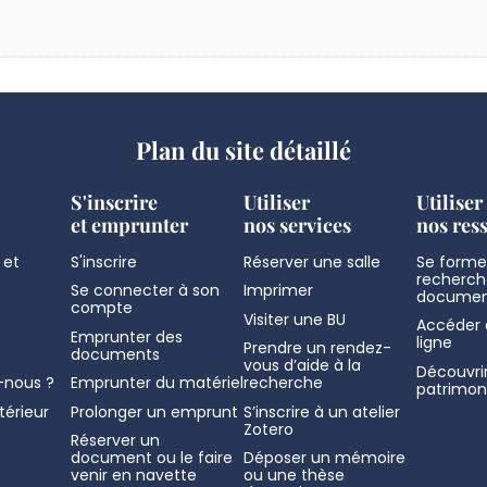
Plan du site détaillé
S'inscrire
Utiliser
Utiliser
et emprunter
nos services
nos res
 et
S'inscrire
Réserver une salle
Se former
recherch
Se connecter à son
Imprimer
documen
compte
Visiter une BU
Accéder 
Emprunter des
ligne
Prendre un rendez-
documents
vous d’aide à la
Découvrir
nous ?
Emprunter du matériel
recherche
patrimon
térieur
Prolonger un emprunt
S’inscrire à un atelier
Zotero
Réserver un
document ou le faire
Déposer un mémoire
venir en navette
ou une thèse