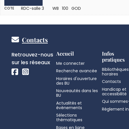
RDC-salle 3
WB 100 GOD
COTE
Pied
Contacts
de
Réseaux
Accueil
Infos
Retrouvez-nous
pratiques
sociaux
sur les réseaux
Me connecter
page
Bibliothèques
Recherche avancée
horaires
Horaires d'ouverture
Contacts
des BU
Handicap et
Nouveautés dans les
accessibilité
BU
Qui sommes-
Actualités et
évènements
Règlement in
Sélections
thématiques
Bases en ligne