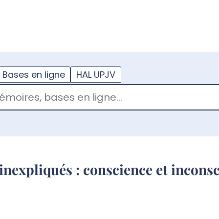
??
enu.button???
Bases en ligne
HAL UPJV
expliqués : conscience et inconsci