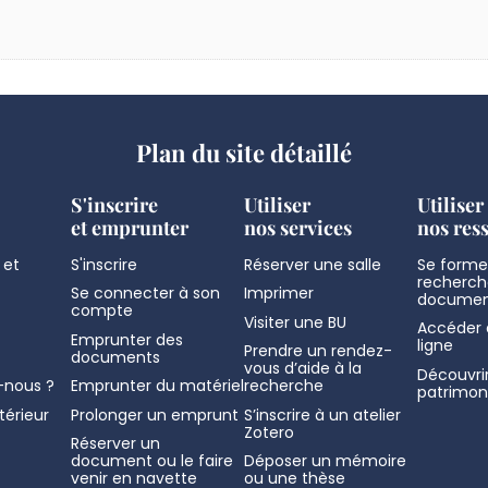
Plan du site détaillé
S'inscrire
Utiliser
Utiliser
et emprunter
nos services
nos res
 et
S'inscrire
Réserver une salle
Se former
recherch
Se connecter à son
Imprimer
documen
compte
Visiter une BU
Accéder 
Emprunter des
ligne
Prendre un rendez-
documents
vous d’aide à la
Découvrir
nous ?
Emprunter du matériel
recherche
patrimon
térieur
Prolonger un emprunt
S’inscrire à un atelier
Zotero
Réserver un
document ou le faire
Déposer un mémoire
venir en navette
ou une thèse