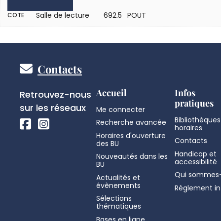
Salle de lecture
692.5 POUT
COTE
Pied
Contacts
de
Réseaux
Accueil
Infos
Retrouvez-nous
pratiques
sociaux
sur les réseaux
Me connecter
page
Bibliothèques
Recherche avancée
horaires
Horaires d'ouverture
Contacts
des BU
Handicap et
Nouveautés dans les
accessibilité
BU
Qui sommes-
Actualités et
évènements
Règlement in
Sélections
thématiques
Bases en ligne