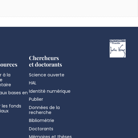
Chercheurs
sources
et doctorants
 à la
Science ouverte
e
HAL
taire
Identité numérique
aux bases en
Publier
 les fonds
Données de la
iaux
recherche
Bibliométrie
Doctorants
Mémoires et thèses