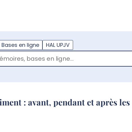
??
enu.button???
Bases en ligne
HAL UPJV
iment : avant, pendant et après les