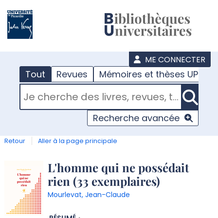
???
menu
ME CONNECTER
Tout
Revues
Mémoires et thèses UPJV
RECHERCHER DANS "TOUT"
Recherche avancée
Retour
Aller à la page principale
Détail
L'homme qui ne possédait
rien (33 exemplaires)
document
Mourlevat, Jean-Claude