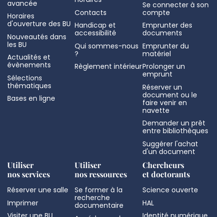
avancée
Se connecter à son
Contacts
compte
Horaires
d'ouverture des BU
Handicap et
Emprunter des
accessibilité
documents
Nouveautés dans
les BU
Qui sommes-nous
Emprunter du
?
matériel
Actualités et
évènements
Règlement intérieur
Prolonger un
emprunt
Sélections
thématiques
Réserver un
document ou le
Bases en ligne
faire venir en
navette
Demander un prêt
entre bibliothèques
Suggérer l'achat
d'un document
Utiliser
Utiliser
Chercheurs
nos services
nos ressources
et doctorants
Réserver une salle
Se former à la
Science ouverte
recherche
Imprimer
HAL
documentaire
Visiter une BU
Identité numérique