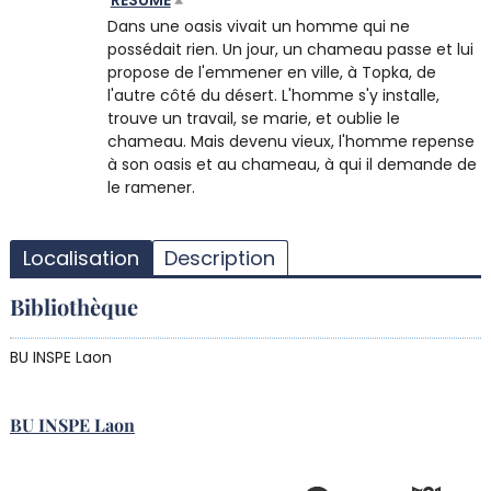
RÉSUMÉ
Dans une oasis vivait un homme qui ne
possédait rien. Un jour, un chameau passe et lui
propose de l'emmener en ville, à Topka, de
l'autre côté du désert. L'homme s'y installe,
trouve un travail, se marie, et oublie le
chameau. Mais devenu vieux, l'homme repense
à son oasis et au chameau, à qui il demande de
le ramener.
T
l
Localisation
Description
d
d
Bibliothèque
d
r
BU INSPE Laon
BU INSPE Laon