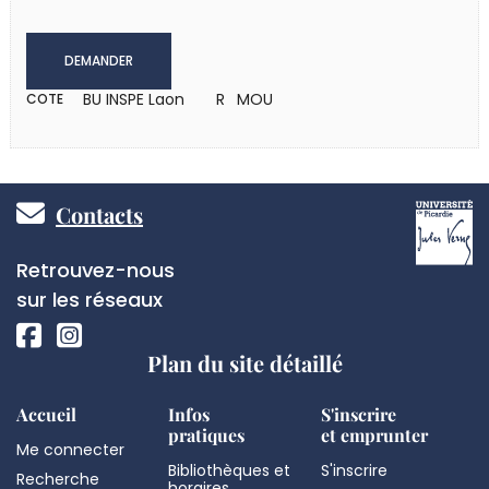
DEMANDER
BU INSPE Laon
R MOU
COTE
Pied
Contacts
de
Réseaux
Retrouvez-nous
page
sociaux
sur les réseaux
Plan du site détaillé
Accueil
Infos
S'inscrire
pratiques
et emprunter
Me connecter
Bibliothèques et
S'inscrire
Recherche
horaires