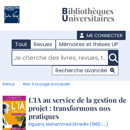
???
menu
ME CONNECTER
Tout
Revues
Mémoires et thèses UPJV
RECHERCHER DANS "TOUT"
Recherche avancée
Retour
Aller à la page principale
Détail
L'IA au service de la gestion de
projet : transformons nos
document
pratiques
Elguarni, Mohammed Elmedhi (1965-....)