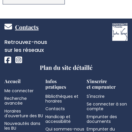
Pied
Contacts
de
Réseaux
Retrouvez-nous
page
sociaux
sur les réseaux
Plan du site détaillé
Accueil
Infos
S'inscrire
pratiques
et emprunter
Me connecter
Bibliothèques et
S'inscrire
Recherche
horaires
avancée
Se connecter à son
Contacts
compte
Horaires
d'ouverture des BU
Handicap et
Emprunter des
accessibilité
documents
Nouveautés dans
les BU
Qui sommes-nous
Emprunter du