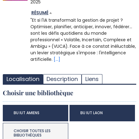
2025
RÉSUMÉ
"Et si l'IA transformait la gestion de projet ?
Optimiser, planifier, anticiper, innover, fédérer...
sont les défis quotidiens du monde
professionnel « Volatile, Incertain, Complexe et
Ambigu » (VUCA). Face à ce constat inéluctable,
un levier stratégique s'impose : l'intelligence
artificielle.
[...]
T
l
Localisation
Description
Liens
d
d
Choisir une bibliothèque
d
r
BU IUT AMIENS
BU IUT LAON
CHOISIR TOUTES LES
BIBLIOTHÈQUES