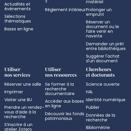
?
matériel
Actualités et
évènements
Règlement intérieur
Prolonger un
emprunt
Sélections
thématiques
Réserver un
document ou le
Bases en ligne
faire venir en
navette
Demander un prêt
entre bibliothèques
Suggérer l'achat
d'un document
Utiliser
Utiliser
Chercheurs
nos services
nos ressources
et doctorants
Réserver une salle
Se former à la
Science ouverte
recherche
Imprimer
HAL
documentaire
Visiter une BU
Identité numérique
Accéder aux bases
en ligne
Prendre un rendez-
Publier
vous d’aide à la
Découvrir les fonds
Données de la
recherche
patrimoniaux
recherche
S’inscrire à un
Bibliométrie
atelier Zotero