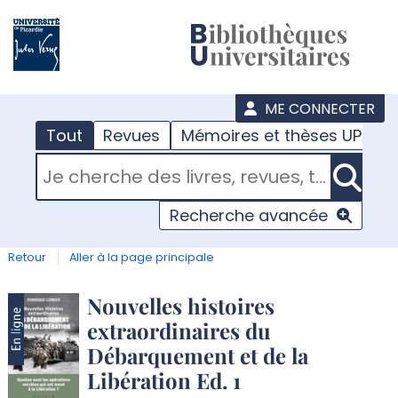
???
menu
ME CONNECTER
Tout
Revues
Mémoires et thèses UPJV
RECHERCHER DANS "TOUT"
Recherche avancée
Retour
Aller à la page principale
Détail
Nouvelles histoires
extraordinaires du
document
Débarquement et de la
Libération Ed. 1