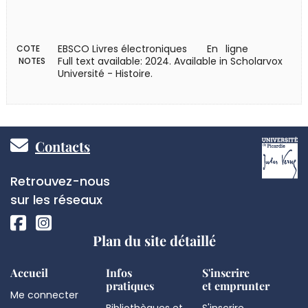
EBSCO Livres électroniques
En ligne
COTE
Full text available: 2024. Available in Scholarvox
NOTES
Université - Histoire.
Pied
Contacts
de
Réseaux
Retrouvez-nous
page
sociaux
sur les réseaux
Plan du site détaillé
Accueil
Infos
S'inscrire
pratiques
et emprunter
Me connecter
Bibliothèques et
S'inscrire