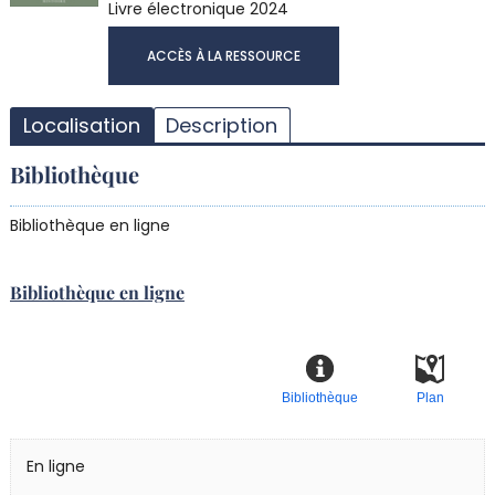
Livre électronique
2024
T
ACCÈS À LA RESSOURCE
l
d
d
Localisation
Description
d
r
Bibliothèque
Bibliothèque en ligne
Bibliothèque en ligne
Bibliothèque
Plan
En ligne