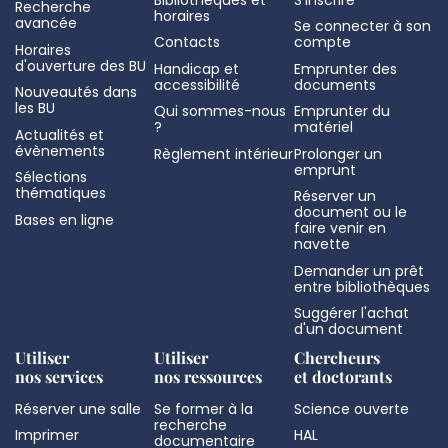
Recherche
horaires
avancée
Se connecter à son
Contacts
compte
Horaires
d'ouverture des BU
Handicap et
Emprunter des
accessibilité
documents
Nouveautés dans
les BU
Qui sommes-nous
Emprunter du
?
matériel
Actualités et
évènements
Règlement intérieur
Prolonger un
emprunt
Sélections
thématiques
Réserver un
document ou le
Bases en ligne
faire venir en
navette
Demander un prêt
entre bibliothèques
Suggérer l'achat
d'un document
Utiliser
Utiliser
Chercheurs
nos services
nos ressources
et doctorants
Réserver une salle
Se former à la
Science ouverte
recherche
Imprimer
HAL
documentaire