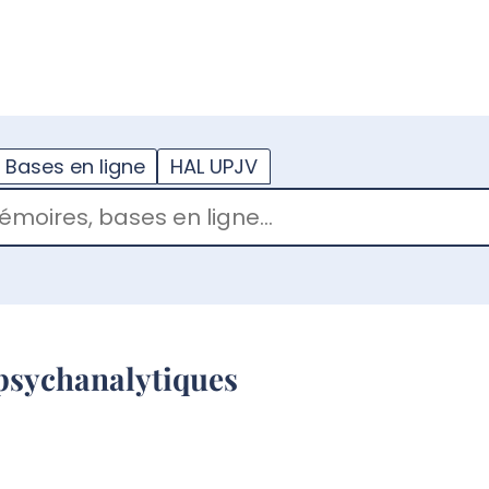
??
enu.button???
Bases en ligne
HAL UPJV
 psychanalytiques