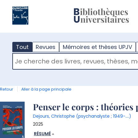
?
m
Tout
Revues
Mémoires et thèses UPJV
RECHERCHER DANS "TOUT"
Retour
Aller à la page principale
Détail
Penser le corps : théories
Dejours, Christophe (psychanalyste ; 1949-....)
document
2025
RÉSUMÉ