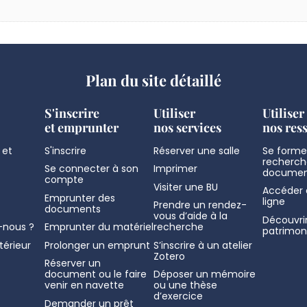
Plan du site détaillé
S'inscrire
Utiliser
Utiliser
et emprunter
nos services
nos res
 et
S'inscrire
Réserver une salle
Se former
recherch
Se connecter à son
Imprimer
documen
compte
Visiter une BU
Accéder 
Emprunter des
ligne
Prendre un rendez-
documents
vous d’aide à la
Découvrir
nous ?
Emprunter du matériel
recherche
patrimon
térieur
Prolonger un emprunt
S’inscrire à un atelier
Zotero
Réserver un
document ou le faire
Déposer un mémoire
venir en navette
ou une thèse
d’exercice
Demander un prêt