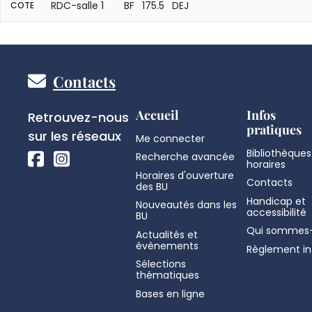
RDC-salle 1
BF 175.5 DEJ
COTE
Pied
Contacts
de
Réseaux
Accueil
Infos
Retrouvez-nous
pratiques
sociaux
sur les réseaux
Me connecter
page
Bibliothèques
Recherche avancée
horaires
Horaires d'ouverture
Contacts
des BU
Handicap et
Nouveautés dans les
accessibilité
BU
Qui sommes-
Actualités et
évènements
Règlement in
Sélections
thématiques
Bases en ligne