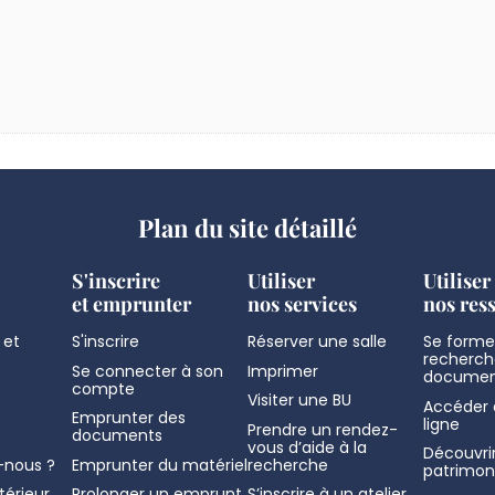
Plan du site détaillé
S'inscrire
Utiliser
Utiliser
et emprunter
nos services
nos res
 et
S'inscrire
Réserver une salle
Se former
recherch
Se connecter à son
Imprimer
documen
compte
Visiter une BU
Accéder 
Emprunter des
ligne
Prendre un rendez-
documents
vous d’aide à la
Découvrir
nous ?
Emprunter du matériel
recherche
patrimon
térieur
Prolonger un emprunt
S’inscrire à un atelier