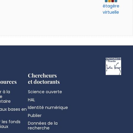
étagère
virtuelle
Chercheurs
sources
et doctorants
 à la
Science ouverte
e
HAL
taire
Identité numérique
aux bases en
Publier
 les fonds
Données de la
iaux
recherche