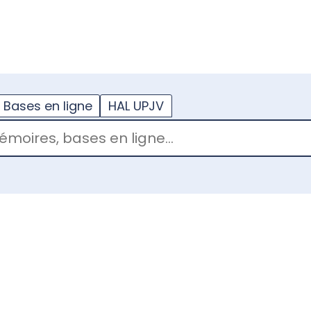
??
enu.button???
Bases en ligne
HAL UPJV