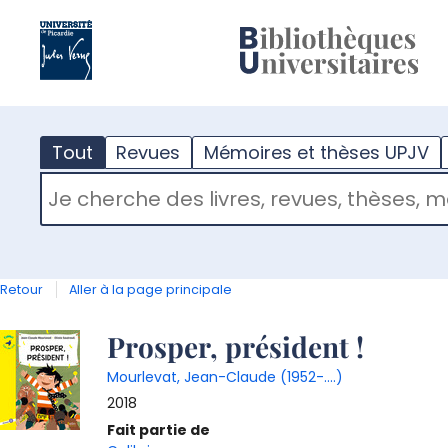
?
m
Tout
Revues
Mémoires et thèses UPJV
RECHERCHER DANS "TOUT"
Retour
Aller à la page principale
Détail
Prosper, président !
Mourlevat, Jean-Claude (1952-....)
document
2018
Fait partie de