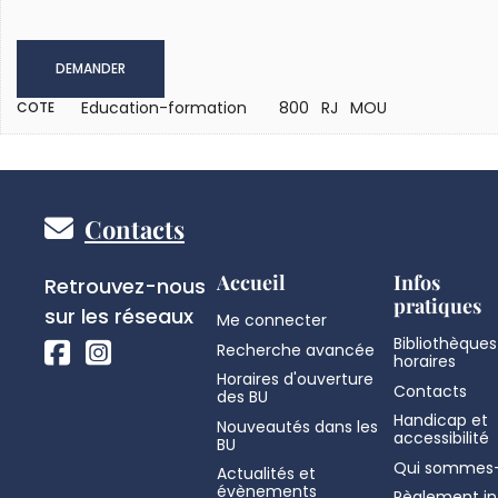
DEMANDER
Education-formation
800 RJ MOU
COTE
Pied
Contacts
de
Réseaux
Accueil
Infos
Retrouvez-nous
pratiques
sociaux
sur les réseaux
Me connecter
page
Bibliothèques
Recherche avancée
horaires
Horaires d'ouverture
Contacts
des BU
Handicap et
Nouveautés dans les
accessibilité
BU
Qui sommes-
Actualités et
évènements
Règlement in