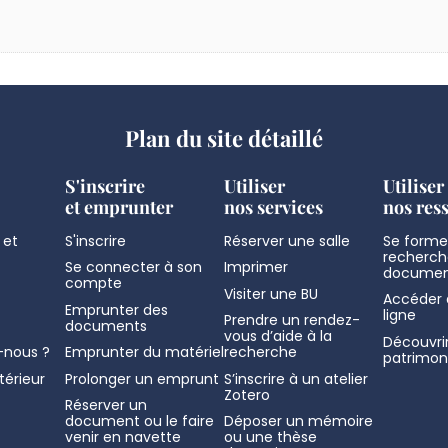
Plan du site détaillé
S'inscrire
Utiliser
Utiliser
et emprunter
nos services
nos res
 et
S'inscrire
Réserver une salle
Se former
recherch
Se connecter à son
Imprimer
documen
compte
Visiter une BU
Accéder 
Emprunter des
ligne
Prendre un rendez-
documents
vous d’aide à la
Découvrir
nous ?
Emprunter du matériel
recherche
patrimon
térieur
Prolonger un emprunt
S’inscrire à un atelier
Zotero
Réserver un
document ou le faire
Déposer un mémoire
venir en navette
ou une thèse