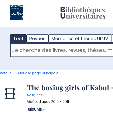
?
m
Tout
Revues
Mémoires et thèses UPJV
RECHERCHER DANS "TOUT"
Retour
Aller à la page principale
Détail
The boxing girls of Kabul
couverture
Nasr, Ariel J.
document
Vidéo, diapos
2012 - 2011
RÉSUMÉ