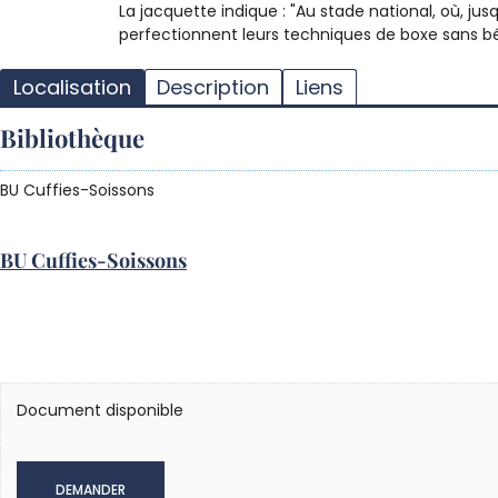
La jacquette indique : "Au stade national, où, j
perfectionnent leurs techniques de boxe sans béné
Localisation
Description
Liens
Bibliothèque
BU Cuffies-Soissons
BU Cuffies-Soissons
Document disponible
DEMANDER