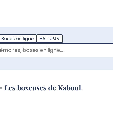
??
enu.button???
Bases en ligne
HAL UPJV
 = Les boxeuses de Kaboul