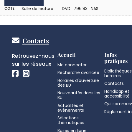
Salle de lecture
DVD 796.83 NAS
COTE
Pied
Contacts
de
Réseaux
Accueil
Infos
Retrouvez-nous
pratiques
sociaux
sur les réseaux
Me connecter
page
Bibliothèques
Recherche avancée
horaires
Horaires d'ouverture
Contacts
des BU
Handicap et
Nouveautés dans les
accessibilité
BU
Qui sommes-
Actualités et
évènements
Règlement in
Sélections
thématiques
Bases en ligne