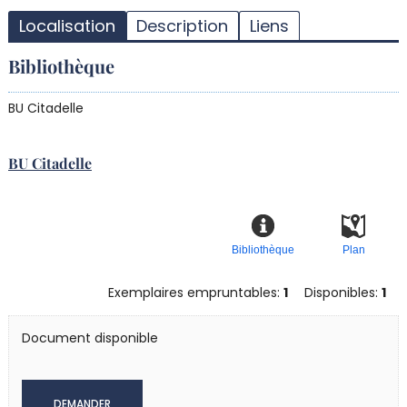
d
Localisation
Description
Liens
d
r
Bibliothèque
BU Citadelle
BU Citadelle
Bibliothèque
Plan
Exemplaires empruntables:
1
Disponibles:
1
Document disponible
DEMANDER