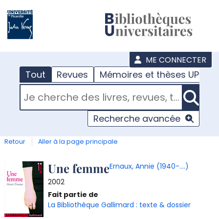
???
menu
ME CONNECTER
Tout
Revues
Mémoires et thèses UPJV
RECHERCHER DANS "TOUT"
Recherche avancée
Retour
Aller à la page principale
Détail
Une femme
Ernaux, Annie (1940-....)
2002
document
T
Fait partie de
l
La Bibliothèque Gallimard : texte & dossier
d