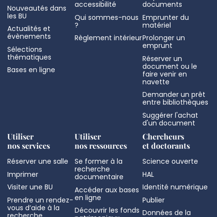
accessibilité
documents
Nouveautés dans
les BU
Qui sommes-nous
Emprunter du
?
matériel
Actualités et
évènements
Règlement intérieur
Prolonger un
emprunt
Sélections
thématiques
Réserver un
document ou le
Bases en ligne
faire venir en
navette
Demander un prêt
entre bibliothèques
Suggérer l'achat
d'un document
Utiliser
Utiliser
Chercheurs
nos services
nos ressources
et doctorants
Réserver une salle
Se former à la
Science ouverte
recherche
Imprimer
HAL
documentaire
Visiter une BU
Identité numérique
Accéder aux bases
en ligne
Prendre un rendez-
Publier
vous d’aide à la
Découvrir les fonds
Données de la
recherche