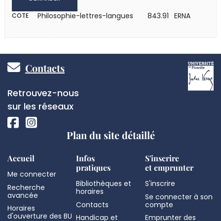
Philosophie-lettres-langues
843.91 ERNA
COTE
Pied
Contacts
de
Réseaux
Retrouvez-nous
page
sociaux
sur les réseaux
Plan du site détaillé
Accueil
Infos
S'inscrire
pratiques
et emprunter
Me connecter
Bibliothèques et
S'inscrire
Recherche
horaires
avancée
Se connecter à son
Contacts
compte
Horaires
d'ouverture des BU
Handicap et
Emprunter des