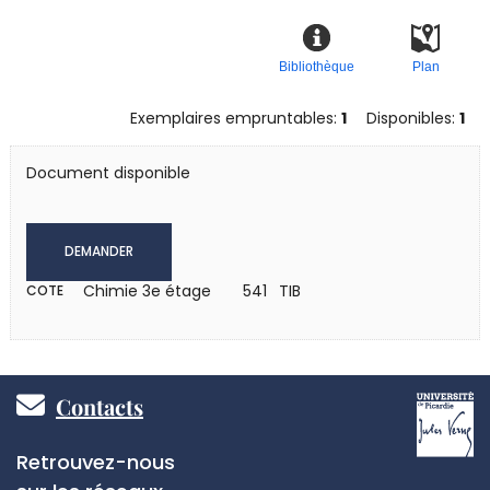
Bibliothèque
Plan
Exemplaires empruntables:
1
Disponibles:
1
Document disponible
DEMANDER
Chimie 3e étage
541 TIB
COTE
Pied
Contacts
de
Réseaux
Retrouvez-nous
sociaux