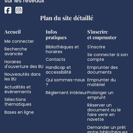
page
sur les réseaux
Plan du site détaillé
Accueil
Infos
S'inscrire
pratiques
et emprunter
Me connecter
Bibliothèques et
S'inscrire
Recherche
horaires
avancée
Se connecter à son
Contacts
compte
Horaires
d'ouverture des BU
Handicap et
Emprunter des
accessibilité
documents
Nouveautés dans
les BU
Qui sommes-nous
Emprunter du
?
matériel
Actualités et
évènements
Règlement intérieur
Prolonger un
emprunt
Sélections
thématiques
Réserver un
document ou le
Bases en ligne
faire venir en
navette
Demander un prêt
entre bibliothèques