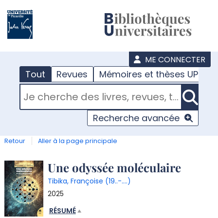
???
menu
ME CONNECTER
Tout
Revues
Mémoires et thèses UPJV
RECHERCHER DANS "TOUT"
Recherche avancée
Retour
Aller à la page principale
Détail
Une odyssée moléculaire
Tibika, Françoise (19..-....)
document
2025
RÉSUMÉ