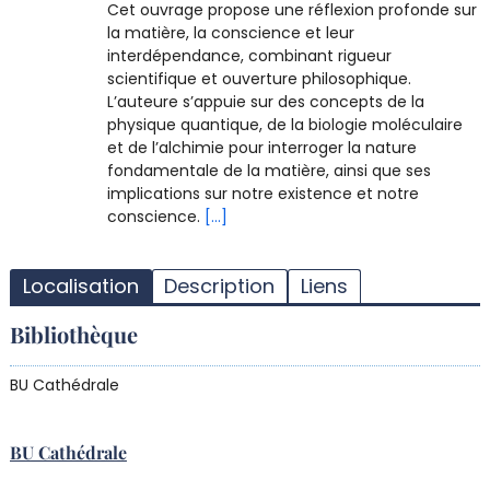
Cet ouvrage propose une réflexion profonde sur
la matière, la conscience et leur
interdépendance, combinant rigueur
scientifique et ouverture philosophique.
L’auteure s’appuie sur des concepts de la
physique quantique, de la biologie moléculaire
et de l’alchimie pour interroger la nature
fondamentale de la matière, ainsi que ses
implications sur notre existence et notre
conscience.
[...]
T
l
Localisation
Description
Liens
d
d
Bibliothèque
d
r
BU Cathédrale
BU Cathédrale