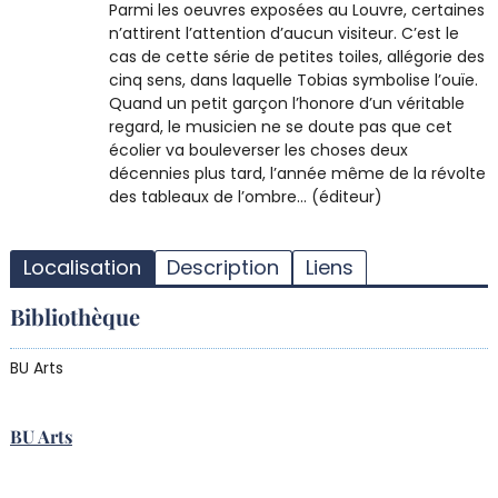
Parmi les oeuvres exposées au Louvre, certaines
n’attirent l’attention d’aucun visiteur. C’est le
cas de cette série de petites toiles, allégorie des
cinq sens, dans laquelle Tobias symbolise l’ouïe.
Quand un petit garçon l’honore d’un véritable
regard, le musicien ne se doute pas que cet
écolier va bouleverser les choses deux
décennies plus tard, l’année même de la révolte
des tableaux de l’ombre… (éditeur)
T
l
Localisation
Description
Liens
d
d
Bibliothèque
d
r
BU Arts
BU Arts