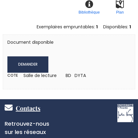
Bibliothèque
Plan
Exemplaires empruntables:
1
Disponibles:
1
Document disponible
DEMANDER
Salle de lecture
BD DYTA
COTE
Pied
Contacts
de
Réseaux
Retrouvez-nous
page
sociaux
sur les réseaux