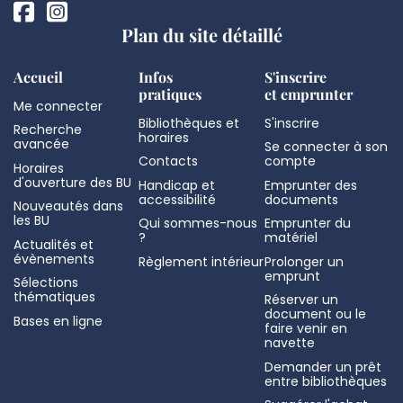
Plan du site détaillé
Accueil
Infos
S'inscrire
pratiques
et emprunter
Me connecter
Bibliothèques et
S'inscrire
Recherche
horaires
avancée
Se connecter à son
Contacts
compte
Horaires
d'ouverture des BU
Handicap et
Emprunter des
accessibilité
documents
Nouveautés dans
les BU
Qui sommes-nous
Emprunter du
?
matériel
Actualités et
évènements
Règlement intérieur
Prolonger un
emprunt
Sélections
thématiques
Réserver un
document ou le
Bases en ligne
faire venir en
navette
Demander un prêt
entre bibliothèques