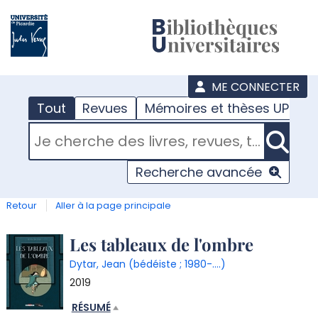
???
menu
ME CONNECTER
Tout
Revues
Mémoires et thèses UPJV
RECHERCHER DANS "TOUT"
Recherche avancée
Retour
Aller à la page principale
Détail
Les tableaux de l'ombre
Dytar, Jean (bédéiste ; 1980-....)
document
2019
RÉSUMÉ