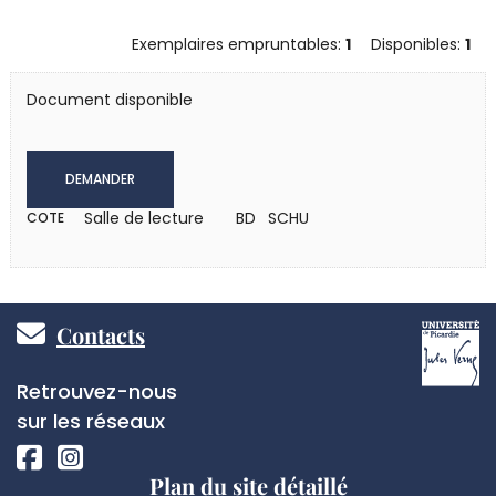
Exemplaires empruntables:
1
Disponibles:
1
Document disponible
DEMANDER
Salle de lecture
BD SCHU
COTE
Pied
Contacts
de
Réseaux
Retrouvez-nous
page
sociaux
sur les réseaux
Plan du site détaillé