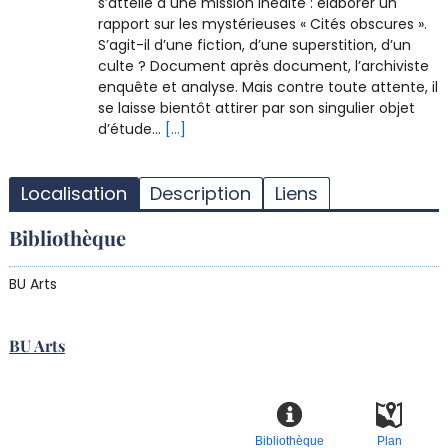
s’attelle à une mission inédite : élaborer un
rapport sur les mystérieuses « Cités obscures ».
S’agit-il d’une fiction, d’une superstition, d’un
culte ? Document après document, l’archiviste
enquête et analyse. Mais contre toute attente, il
se laisse bientôt attirer par son singulier objet
d’étude...
[...]
T
l
Localisation
Description
Liens
d
d
Bibliothèque
d
r
BU Arts
BU Arts
Bibliothèque
Plan