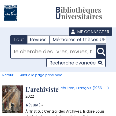
???
menu
ME CONNECTER
Tout
Revues
Mémoires et thèses UPJV
RECHERCHER DANS "TOUT"
Recherche avancée
Retour
Aller à la page principale
Détail
L'archiviste
Schuiten, François (1956-....)
2022
document
RÉSUMÉ
À l’Institut Central des Archives, Isidore Louis