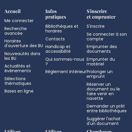
Accueil
Infos
S'inscrire
pratiques
et emprunter
Me connecter
Bibliothèques et
S'inscrire
Recherche
horaires
avancée
Se connecter à son
Contacts
compte
Horaires
d'ouverture des BU
Handicap et
Emprunter des
accessibilité
documents
Nouveautés dans
les BU
Qui sommes-nous
Emprunter du
?
matériel
Actualités et
évènements
Règlement intérieur
Prolonger un
emprunt
Sélections
thématiques
Réserver un
document ou le
Bases en ligne
faire venir en
navette
Demander un prêt
entre bibliothèques
Suggérer l'achat
d'un document
Utiliser
Utiliser
Chercheurs