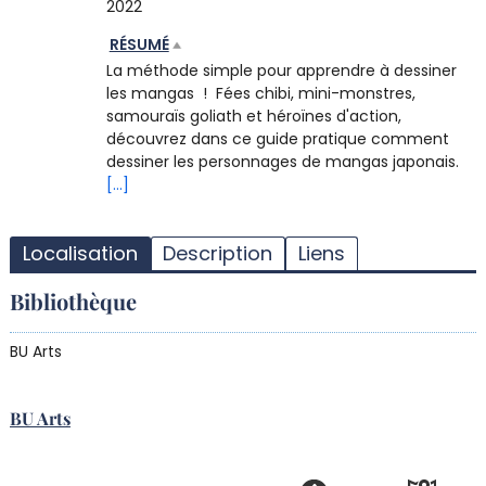
2022
RÉSUMÉ
La méthode simple pour apprendre à dessiner
les mangas ! Fées chibi, mini-monstres,
samouraïs goliath et héroïnes d'action,
découvrez dans ce guide pratique comment
dessiner les personnages de mangas japonais.
[...]
T
l
Localisation
Description
Liens
d
d
Bibliothèque
d
r
BU Arts
BU Arts