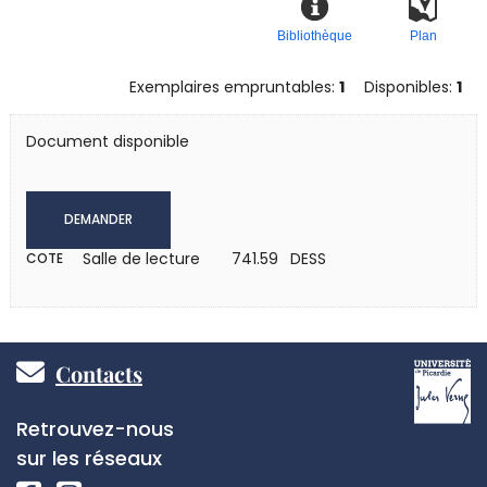
Bibliothèque
Plan
Exemplaires empruntables:
1
Disponibles:
1
Document disponible
DEMANDER
Salle de lecture
741.59 DESS
COTE
Pied
Contacts
de
Réseaux
Retrouvez-nous
page
sociaux
sur les réseaux