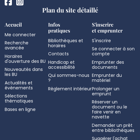
Plan du site détaillé
Accueil
Infos
S'inscrire
pratiques
et emprunter
Me connecter
Bibliothèques et
S'inscrire
Recherche
horaires
avancée
Se connecter à son
Contacts
compte
Horaires
d'ouverture des BU
Handicap et
Emprunter des
accessibilité
documents
Nouveautés dans
les BU
Qui sommes-nous
Emprunter du
?
matériel
Actualités et
évènements
Règlement intérieur
Prolonger un
emprunt
Sélections
thématiques
Réserver un
document ou le
Bases en ligne
faire venir en
navette
Demander un prêt
entre bibliothèques
Suggérer l'achat