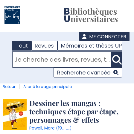
???
menu
ME CONNECTER
Tout
Revues
Mémoires et thèses UPJV
RECHERCHER DANS "TOUT"
Recherche avancée
Retour
Aller à la page principale
Détail
Dessiner les mangas :
techniques étape par étape,
document
personnages & effets
Powell, Marc (19..-....)