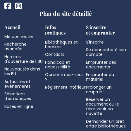
Plan du site détaillé
Accueil
Infos
S'inscrire
pratiques
et emprunter
Me connecter
Bibliothèques et
S'inscrire
Recherche
horaires
avancée
Se connecter à son
Contacts
compte
Horaires
d'ouverture des BU
Handicap et
Emprunter des
accessibilité
documents
Nouveautés dans
les BU
Qui sommes-nous
Emprunter du
?
matériel
Actualités et
évènements
Règlement intérieur
Prolonger un
emprunt
Sélections
thématiques
Réserver un
document ou le
Bases en ligne
faire venir en
navette
Demander un prêt
entre bibliothèques