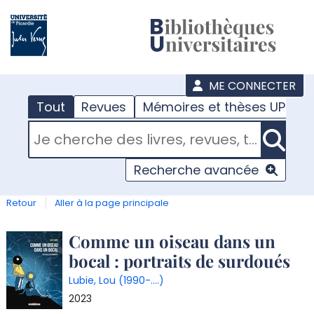
???
menu
ME CONNECTER
Tout
Revues
Mémoires et thèses UPJV
RECHERCHER DANS "TOUT"
Recherche avancée
Retour
Aller à la page principale
Détail
Comme un oiseau dans un
bocal : portraits de surdoués
document
Lubie, Lou (1990-....)
2023