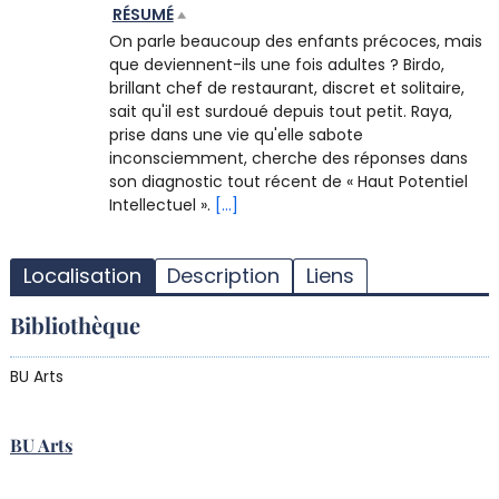
RÉSUMÉ
On parle beaucoup des enfants précoces, mais
que deviennent-ils une fois adultes ? Birdo,
brillant chef de restaurant, discret et solitaire,
sait qu'il est surdoué depuis tout petit. Raya,
prise dans une vie qu'elle sabote
inconsciemment, cherche des réponses dans
son diagnostic tout récent de « Haut Potentiel
Intellectuel ».
[...]
T
l
Localisation
Description
Liens
d
d
Bibliothèque
d
r
BU Arts
BU Arts