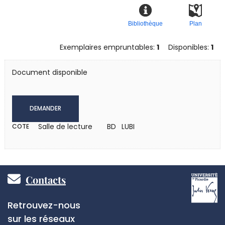
Bibliothèque
Plan
Exemplaires empruntables:
1
Disponibles:
1
Document disponible
DEMANDER
Salle de lecture
BD LUBI
COTE
Pied
Contacts
de
Réseaux
Retrouvez-nous
page
sociaux
sur les réseaux