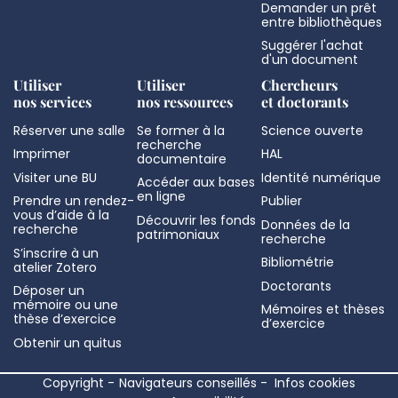
Demander un prêt
entre bibliothèques
Suggérer l'achat
d'un document
Utiliser
Utiliser
Chercheurs
nos services
nos ressources
et doctorants
Réserver une salle
Se former à la
Science ouverte
recherche
Imprimer
HAL
documentaire
Visiter une BU
Identité numérique
Accéder aux bases
en ligne
Prendre un rendez-
Publier
vous d’aide à la
Découvrir les fonds
Données de la
recherche
patrimoniaux
recherche
S’inscrire à un
Bibliométrie
atelier Zotero
Doctorants
Déposer un
mémoire ou une
Mémoires et thèses
thèse d’exercice
d’exercice
Obtenir un quitus
Copyright
Navigateurs conseillés
Infos cookies