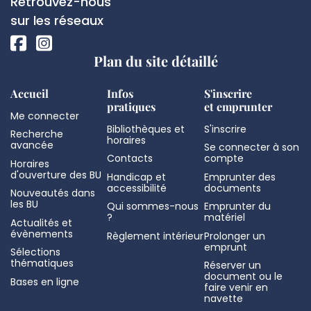
Réseaux
Retrouvez-nous
page
sociaux
sur les réseaux
Plan du site détaillé
Accueil
Infos
S'inscrire
pratiques
et emprunter
Me connecter
Bibliothèques et
S'inscrire
Recherche
horaires
avancée
Se connecter à son
Contacts
compte
Horaires
d'ouverture des BU
Handicap et
Emprunter des
accessibilité
documents
Nouveautés dans
les BU
Qui sommes-nous
Emprunter du
?
matériel
Actualités et
évènements
Règlement intérieur
Prolonger un
emprunt
Sélections
thématiques
Réserver un
document ou le
Bases en ligne
faire venir en
navette