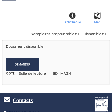
Bibliothèque
Plan
Exemplaires empruntables:
1
Disponibles:
1
Document disponible
DEMANDER
Salle de lecture
BD MAGN
COTE
Pied
Contacts
de