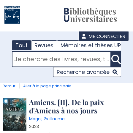
???
menu
ME CONNECTER
Tout
Revues
Mémoires et thèses UPJV
RECHERCHER DANS "TOUT"
Recherche avancée
Retour
Aller à la page principale
Détail
Amiens. [II], De la paix
d'Amiens à nos jours
document
Magni, Guillaume
2023