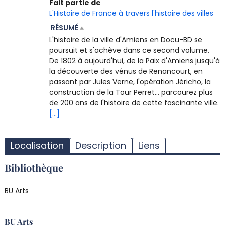
Fait partie de
L'Histoire de France à travers l'histoire des villes
RÉSUMÉ
L'histoire de la ville d'Amiens en Docu-BD se
poursuit et s'achève dans ce second volume.
De 1802 à aujourd'hui, de la Paix d'Amiens jusqu'à
la découverte des vénus de Renancourt, en
passant par Jules Verne, l'opération Jéricho, la
construction de la Tour Perret... parcourez plus
de 200 ans de l'histoire de cette fascinante ville.
[...]
T
l
Localisation
Description
Liens
d
d
Bibliothèque
d
r
BU Arts
BU Arts