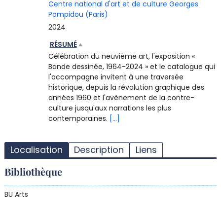
Centre national d'art et de culture Georges
Pompidou (Paris)
2024
RÉSUMÉ
Célébration du neuvième art, l'exposition «
Bande dessinée, 1964-2024 » et le catalogue qui
l'accompagne invitent à une traversée
historique, depuis la révolution graphique des
années 1960 et l'avènement de la contre-
culture jusqu'aux narrations les plus
contemporaines.
[...]
T
l
Localisation
Description
Liens
d
d
Bibliothèque
d
r
BU Arts