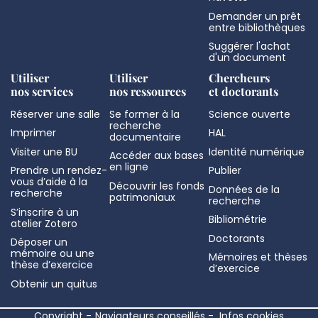
Demander un prêt
entre bibliothèques
Suggérer l'achat
d'un document
Utiliser
Utiliser
Chercheurs
nos services
nos ressources
et doctorants
Réserver une salle
Se former à la
Science ouverte
recherche
Imprimer
HAL
documentaire
Visiter une BU
Identité numérique
Accéder aux bases
en ligne
Prendre un rendez-
Publier
vous d’aide à la
Découvrir les fonds
Données de la
recherche
patrimoniaux
recherche
S’inscrire à un
Bibliométrie
atelier Zotero
Doctorants
Déposer un
mémoire ou une
Mémoires et thèses
thèse d’exercice
d’exercice
Obtenir un quitus
Copyright
Navigateurs conseillés
Infos cookies