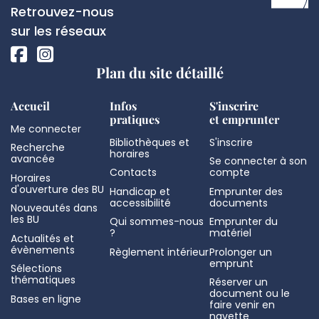
de
Réseaux
Retrouvez-nous
page
sociaux
sur les réseaux
Plan du site détaillé
Accueil
Infos
S'inscrire
pratiques
et emprunter
Me connecter
Bibliothèques et
S'inscrire
Recherche
horaires
avancée
Se connecter à son
Contacts
compte
Horaires
d'ouverture des BU
Handicap et
Emprunter des
accessibilité
documents
Nouveautés dans
les BU
Qui sommes-nous
Emprunter du
?
matériel
Actualités et
évènements
Règlement intérieur
Prolonger un
emprunt
Sélections
thématiques
Réserver un
document ou le
Bases en ligne
faire venir en
navette