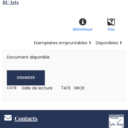
BU Arts
Bibliothèque
Plan
Exemplaires empruntables:
1
Disponibles:
1
Document disponible
DEMANDER
Salle de lecture
741.5 GROE
COTE
Pied
Contacts