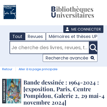
???
menu
ME CONNECTER
Tout
Revues
Mémoires et thèses UPJV
RECHERCHER DANS "TOUT"
Recherche avancée
Retour
Aller à la page principale
Détail
Bande dessinée : 1964-2024 :
[exposition, Paris, Centre
document
Pompidou, Galerie 2, 29 mai-4
novembre 2024]