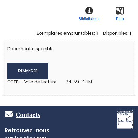
Bibliothèque
Plan
Exemplaires empruntables:
1
Disponibles:
1
Document disponible
DEMANDER
Salle de lecture
741.59 SHIM
COTE
Pied
Contacts
de
Réseaux
Retrouvez-nous
sociaux