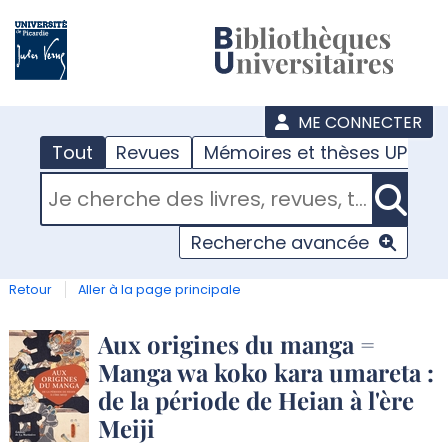
???
menu
ME CONNECTER
Tout
Revues
Mémoires et thèses UPJV
RECHERCHER DANS "TOUT"
Recherche avancée
Retour
Aller à la page principale
Détail
Aux origines du manga =
Manga wa koko kara umareta :
document
de la période de Heian à l'ère
Meiji