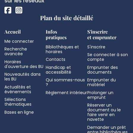
page
sur les réseaux
Plan du site détaillé
Accueil
Infos
S'inscrire
pratiques
et emprunter
Me connecter
Bibliothèques et
S'inscrire
Recherche
horaires
avancée
Se connecter à son
Contacts
compte
Horaires
d'ouverture des BU
Handicap et
Emprunter des
accessibilité
documents
Nouveautés dans
les BU
Qui sommes-nous
Emprunter du
?
matériel
Actualités et
évènements
Règlement intérieur
Prolonger un
emprunt
Sélections
thématiques
Réserver un
document ou le
Bases en ligne
faire venir en
navette
Demander un prêt
entre bibliothèques