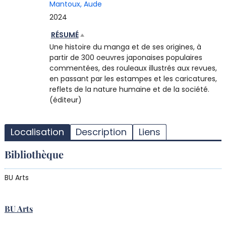
Mantoux, Aude
2024
RÉSUMÉ
Une histoire du manga et de ses origines, à
partir de 300 oeuvres japonaises populaires
commentées, des rouleaux illustrés aux revues,
en passant par les estampes et les caricatures,
reflets de la nature humaine et de la société.
(éditeur)
T
l
Localisation
Description
Liens
d
d
Bibliothèque
d
r
BU Arts
BU Arts