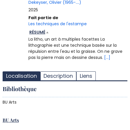
Dekeyser, Olivier (1965-....)
2025
Fait partie de
Les techniques de l'estampe
RÉSUMÉ
La litho, un art à multiples facettes La
lithographie est une technique basée sur la
répulsion entre l'eau et la graisse. On ne grave
pas la pierre mais on dessine dessus.
[...]
T
l
Localisation
Description
Liens
d
d
Bibliothèque
d
r
BU Arts
BU Arts