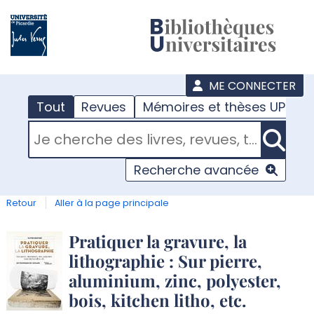
???
menu
ME CONNECTER
Tout
Revues
Mémoires et thèses UPJV
RECHERCHER DANS "TOUT"
Recherche avancée
Retour
Aller à la page principale
Détail
Pratiquer la gravure, la
lithographie : Sur pierre,
document
aluminium, zinc, polyester,
bois, kitchen litho, etc.