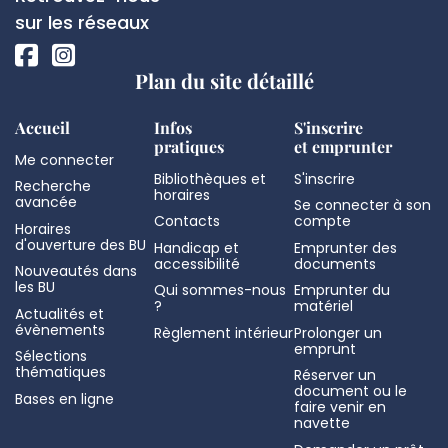
page
sociaux
sur les réseaux
Plan du site détaillé
Accueil
Infos
S'inscrire
pratiques
et emprunter
Me connecter
Bibliothèques et
S'inscrire
Recherche
horaires
avancée
Se connecter à son
Contacts
compte
Horaires
d'ouverture des BU
Handicap et
Emprunter des
accessibilité
documents
Nouveautés dans
les BU
Qui sommes-nous
Emprunter du
?
matériel
Actualités et
évènements
Règlement intérieur
Prolonger un
emprunt
Sélections
thématiques
Réserver un
document ou le
Bases en ligne
faire venir en
navette