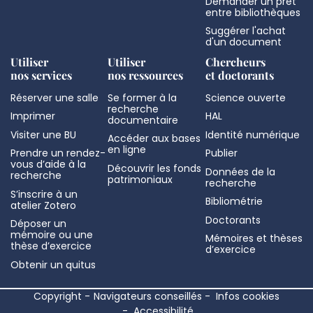
Demander un prêt
entre bibliothèques
Suggérer l'achat
d'un document
Utiliser
Utiliser
Chercheurs
nos services
nos ressources
et doctorants
Réserver une salle
Se former à la
Science ouverte
recherche
Imprimer
HAL
documentaire
Visiter une BU
Identité numérique
Accéder aux bases
en ligne
Prendre un rendez-
Publier
vous d’aide à la
Découvrir les fonds
Données de la
recherche
patrimoniaux
recherche
S’inscrire à un
Bibliométrie
atelier Zotero
Doctorants
Déposer un
mémoire ou une
Mémoires et thèses
thèse d’exercice
d’exercice
Obtenir un quitus
Copyright
Navigateurs conseillés
Infos cookies
Accessibilité