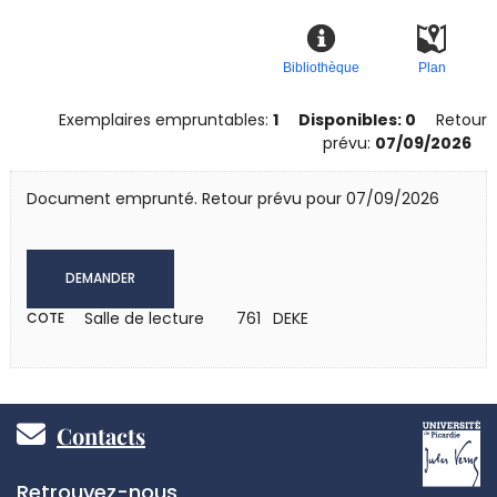
Bibliothèque
Plan
Exemplaires empruntables:
1
Disponibles: 0
Retour
prévu:
07/09/2026
Document emprunté. Retour prévu pour 07/09/2026
DEMANDER
Salle de lecture
761 DEKE
COTE
Pied
Contacts
de
Réseaux
Retrouvez-nous