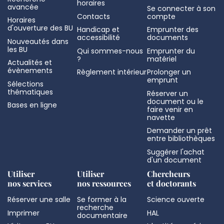
horaires
avancée
Se connecter à son
Contacts
compte
Horaires
d'ouverture des BU
Handicap et
Emprunter des
accessibilité
documents
Nouveautés dans
les BU
Qui sommes-nous
Emprunter du
?
matériel
Actualités et
évènements
Règlement intérieur
Prolonger un
emprunt
Sélections
thématiques
Réserver un
document ou le
Bases en ligne
faire venir en
navette
Demander un prêt
entre bibliothèques
Suggérer l'achat
d'un document
Utiliser
Utiliser
Chercheurs
nos services
nos ressources
et doctorants
Réserver une salle
Se former à la
Science ouverte
recherche
Imprimer
HAL
documentaire