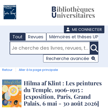
???
menu
ME CONNECTER
Tout
Revues
Mémoires et thèses UPJV
RECHERCHER DANS "TOUT"
Recherche avancée
Retour
Aller à la page principale
Détail
Hilma af Klint : Les peintures
du Temple, 1906-1915 :
document
[exposition, Paris, Grand
Palais, 6 mai - 30 août 2026]