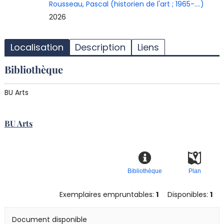
Rousseau, Pascal (historien de l'art ; 1965-....)
2026
T
l
Localisation
Description
Liens
d
d
Bibliothèque
d
r
BU Arts
BU Arts
Bibliothèque
Plan
Exemplaires empruntables:
1
Disponibles:
1
Document disponible