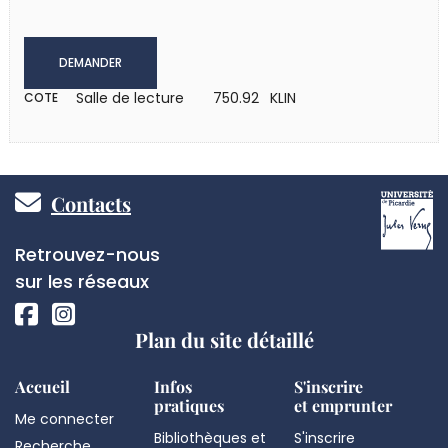
DEMANDER
Salle de lecture
750.92 KLIN
COTE
Pied
Contacts
de
Réseaux
Retrouvez-nous
page
sociaux
sur les réseaux
Plan du site détaillé
Accueil
Infos
S'inscrire
pratiques
et emprunter
Me connecter
Bibliothèques et
S'inscrire
Recherche