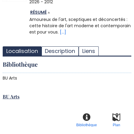
2026 - 2012
RÉSUMÉ
Amoureux de l'art, sceptiques et déconcertés :
cette histoire de l'art moderne et contemporain
est pour vous.
[...]
T
l
Localisation
Description
Liens
d
d
Bibliothèque
d
r
BU Arts
BU Arts
Bibliothèque
Plan