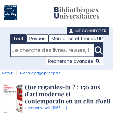
???
menu
ME CONNECTER
Tout
Revues
Mémoires et thèses UPJV
RECHERCHER DANS "TOUT"
Recherche avancée
Retour
Aller à la page principale
Détail
Que regardes-tu ? : 150 ans
d'art moderne et
document
contemporain en un clin d'oeil
Gompertz, Will (1965-....)