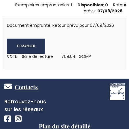
Exemplaires empruntables:
1
Disponibles: 0
Retour
prévu:
07/09/2026
Document emprunté. Retour prévu pour 07/09/2026
DEMANDER
Salle de lecture
709.04 GOMP
COTE
Pied
Contacts
de
Réseaux
Retrouvez-nous
page
sociaux
sur les réseaux
Plan du site détaillé