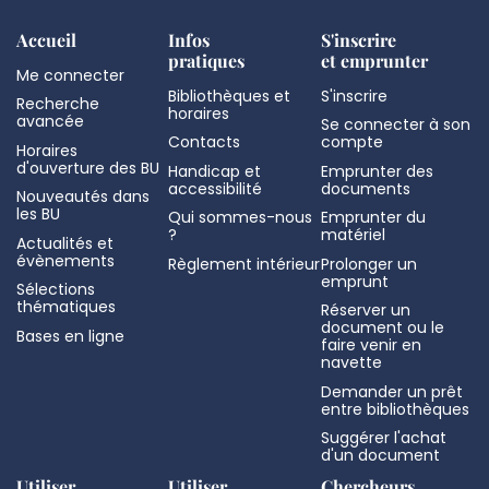
Accueil
Infos
S'inscrire
pratiques
et emprunter
Me connecter
Bibliothèques et
S'inscrire
Recherche
horaires
avancée
Se connecter à son
Contacts
compte
Horaires
d'ouverture des BU
Handicap et
Emprunter des
accessibilité
documents
Nouveautés dans
les BU
Qui sommes-nous
Emprunter du
?
matériel
Actualités et
évènements
Règlement intérieur
Prolonger un
emprunt
Sélections
thématiques
Réserver un
document ou le
Bases en ligne
faire venir en
navette
Demander un prêt
entre bibliothèques
Suggérer l'achat
d'un document
Utiliser
Utiliser
Chercheurs