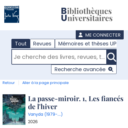
???
menu
ME CONNECTER
Tout
Revues
Mémoires et thèses UPJV
RECHERCHER DANS "TOUT"
Recherche avancée
Retour
Aller à la page principale
Détail
La passe-miroir. 1, Les fiancés
de l'hiver
document
Vanyda (1979-....)
2026