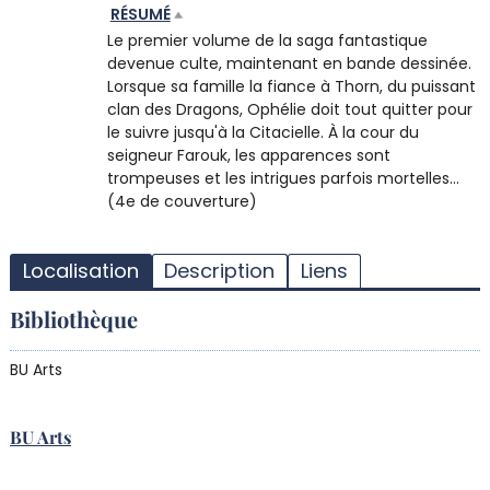
RÉSUMÉ
Le premier volume de la saga fantastique
devenue culte, maintenant en bande dessinée.
Lorsque sa famille la fiance à Thorn, du puissant
clan des Dragons, Ophélie doit tout quitter pour
le suivre jusqu'à la Citacielle. À la cour du
seigneur Farouk, les apparences sont
trompeuses et les intrigues parfois mortelles...
(4e de couverture)
T
l
Localisation
Description
Liens
d
d
Bibliothèque
d
r
BU Arts
BU Arts