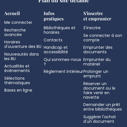
Accueil
Infos
S'inscrire
pratiques
et emprunter
Me connecter
Bibliothèques et
S'inscrire
Recherche
horaires
avancée
Se connecter à son
Contacts
compte
Horaires
d'ouverture des BU
Handicap et
Emprunter des
accessibilité
documents
Nouveautés dans
les BU
Qui sommes-nous
Emprunter du
?
matériel
Actualités et
évènements
Règlement intérieur
Prolonger un
emprunt
Sélections
thématiques
Réserver un
document ou le
Bases en ligne
faire venir en
navette
Demander un prêt
entre bibliothèques
Suggérer l'achat
d'un document