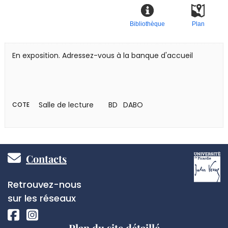
Bibliothèque
Plan
En exposition. Adressez-vous à la banque d'accueil
Salle de lecture
BD DABO
COTE
Pied
Contacts
de
Réseaux
Retrouvez-nous
page
sociaux
sur les réseaux
Plan du site détaillé