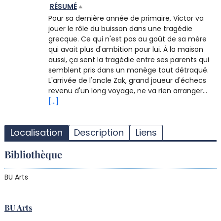
RÉSUMÉ
Pour sa dernière année de primaire, Victor va
jouer le rôle du buisson dans une tragédie
grecque. Ce qui n'est pas au goût de sa mère
qui avait plus d'ambition pour lui. À la maison
aussi, ça sent la tragédie entre ses parents qui
semblent pris dans un manège tout détraqué.
L'arrivée de l'oncle Zak, grand joueur d'échecs
revenu d'un long voyage, ne va rien arranger...
[...]
T
l
Localisation
Description
Liens
d
d
Bibliothèque
d
r
BU Arts
BU Arts