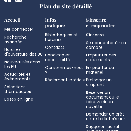
Plan du site détaillé
Accueil
Infos
S'inscrire
pratiques
et emprunter
Me connecter
Bibliothèques et
S'inscrire
Recherche
horaires
avancée
Se connecter à son
Contacts
compte
Horaires
d'ouverture des BU
Handicap et
Emprunter des
accessibilité
documents
Nouveautés dans
les BU
Qui sommes-nous
Emprunter du
?
matériel
Actualités et
évènements
Règlement intérieur
Prolonger un
emprunt
Sélections
thématiques
Réserver un
document ou le
Bases en ligne
faire venir en
navette
Demander un prêt
entre bibliothèques
Suggérer l'achat