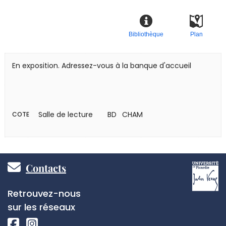
Bibliothèque
Plan
En exposition. Adressez-vous à la banque d'accueil
Salle de lecture
BD CHAM
COTE
Pied
Contacts
de
Réseaux
Retrouvez-nous
page
sociaux
sur les réseaux