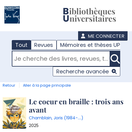
???
menu
ME CONNECTER
Tout
Revues
Mémoires et thèses UPJV
RECHERCHER DANS "TOUT"
Recherche avancée
Retour
Aller à la page principale
Détail
Le coeur en braille : trois ans
avant
document
Chamblain, Joris (1984-....)
2025